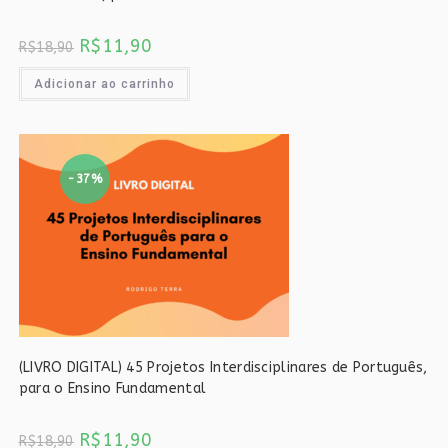
O
O
R$
11,90
R$
18,90
preço
preço
original
atual
era:
é:
Adicionar ao carrinho
R$18,90.
R$11,90.
-37%
(LIVRO DIGITAL) 45 Projetos Interdisciplinares de Português,
para o Ensino Fundamental
O
O
R$
11,90
R$
18,90