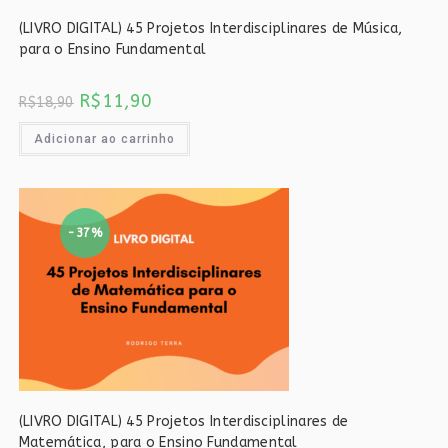
(LIVRO DIGITAL) 45 Projetos Interdisciplinares de Música,
para o Ensino Fundamental
O
O
R$
11,90
R$
18,90
preço
preço
original
atual
era:
é:
Adicionar ao carrinho
R$18,90.
R$11,90.
-37%
(LIVRO DIGITAL) 45 Projetos Interdisciplinares de
Matemática, para o Ensino Fundamental