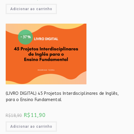
preço
preço
original
atual
era:
é:
Adicionar ao carrinho
R$18,90.
R$11,90.
-37%
(LIVRO DIGITAL) 45 Projetos Interdisciplinares de Inglês,
para o Ensino Fundamental
O
O
R$
11,90
R$
18,90
preço
preço
original
atual
era:
é:
Adicionar ao carrinho
R$18,90.
R$11,90.