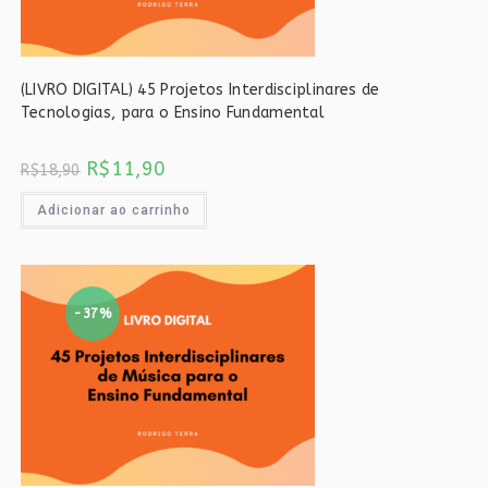
(LIVRO DIGITAL) 45 Projetos Interdisciplinares de
Tecnologias, para o Ensino Fundamental
O
O
R$
11,90
R$
18,90
preço
preço
original
atual
era:
é:
Adicionar ao carrinho
R$18,90.
R$11,90.
-37%