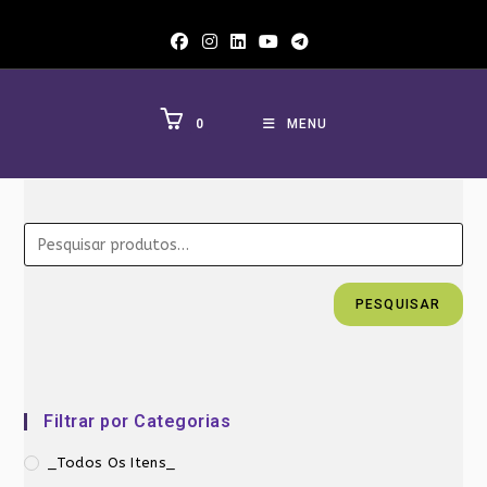
Ir
para
o
conteúdo
0
MENU
PESQUISAR
Filtrar por Categorias
_Todos Os Itens_