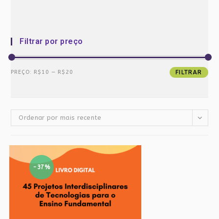
Filtrar por preço
Preço
Preço
PREÇO:
R$10
—
R$20
FILTRAR
mínimo
máximo
Ordenar por mais recente
-37%