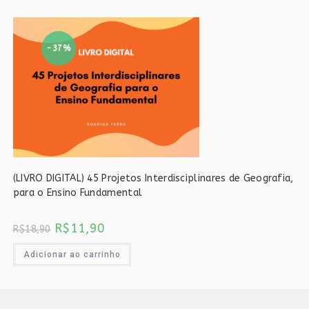
-37%
(LIVRO DIGITAL) 45 Projetos Interdisciplinares de Geografia,
para o Ensino Fundamental
O
O
R$
11,90
R$
18,90
preço
preço
original
atual
era:
é:
Adicionar ao carrinho
R$18,90.
R$11,90.